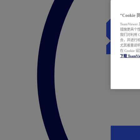
“Cooki
TeamVie
措施更具个
我们对利用 
合，并进行
尤其着重说明
在 Cookie
下载 TeamVi