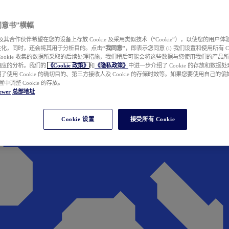
e 同意书”横幅
wer 及其合作伙伴希望在您的设备上存放 Cookie 及采用类似技术（“Cookie”），以使您的用
性化，同时，还会将其用于分析目的。点击
“我同意”
，即表示您同意 (i) 我们设置和使用所有 Cook
Cookie 收集的数据所采取的后续处理措施，我们稍后可能会将这些数据与您使用我们的产品
相应的分析。我们的
《Cookie 政策》
和
《隐私政策》
中进一步介绍了 Cookie 的存放和数据
了使用 Cookie 的确切目的、第三方接收人及 Cookie 的存储时效等。如果您要使用自己的
 设置中调整 Cookie 的存放。
ewer
总部地址
Cookie 设置
接受所有 Cookie