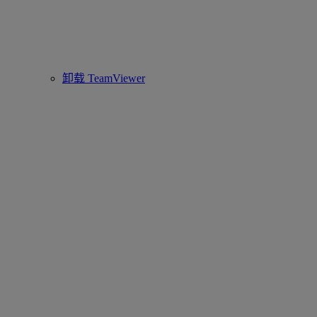
卸载 TeamViewer