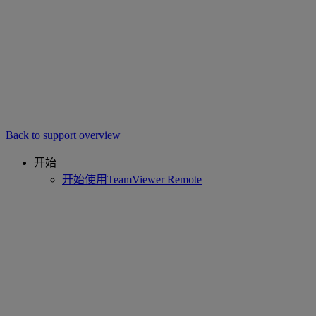
Back to support overview
开始
开始使用TeamViewer Remote