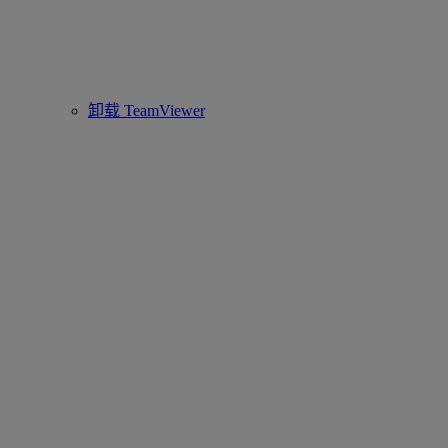
卸载 TeamViewer