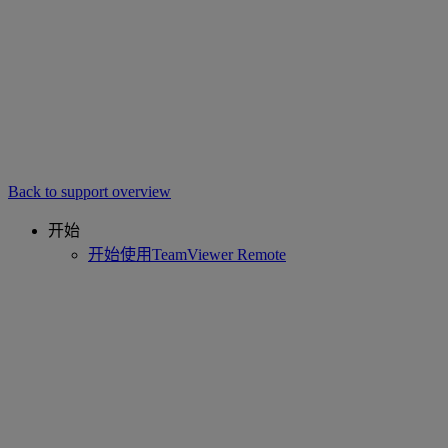
Back to support overview
开始
开始使用TeamViewer Remote