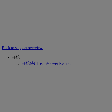
Back to support overview
开始
开始使用TeamViewer Remote