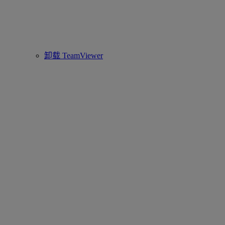
卸载 TeamViewer