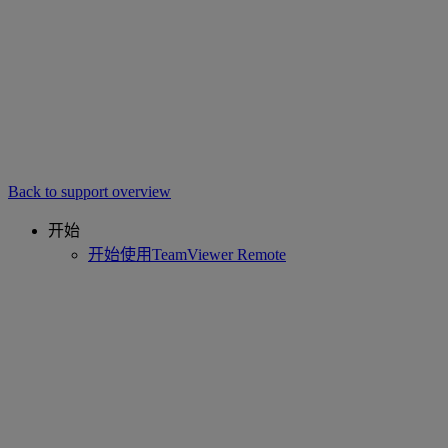
Back to support overview
开始
开始使用TeamViewer Remote