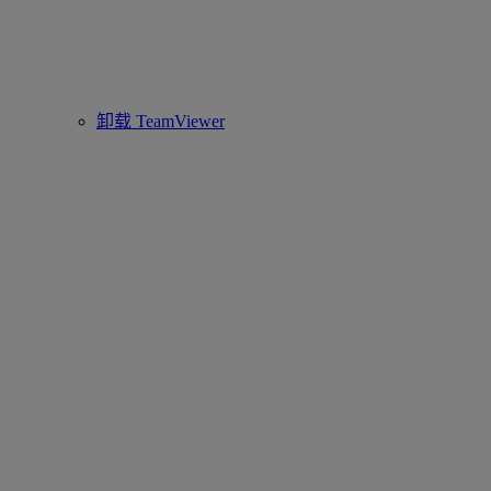
卸载 TeamViewer