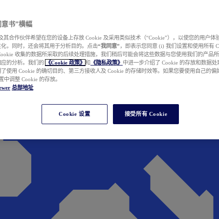
e 同意书”横幅
wer 及其合作伙伴希望在您的设备上存放 Cookie 及采用类似技术（“Cookie”），以使您的用
性化，同时，还会将其用于分析目的。点击
“我同意”
，即表示您同意 (i) 我们设置和使用所有 Cook
Cookie 收集的数据所采取的后续处理措施，我们稍后可能会将这些数据与您使用我们的产品
相应的分析。我们的
《Cookie 政策》
和
《隐私政策》
中进一步介绍了 Cookie 的存放和数据
了使用 Cookie 的确切目的、第三方接收人及 Cookie 的存储时效等。如果您要使用自己的
 设置中调整 Cookie 的存放。
ewer
总部地址
Cookie 设置
接受所有 Cookie