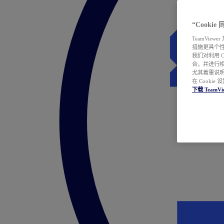
“Cooki
TeamVie
措施更具个
我们对利用 
合，并进行
尤其着重说明
在 Cookie
下载 TeamVi