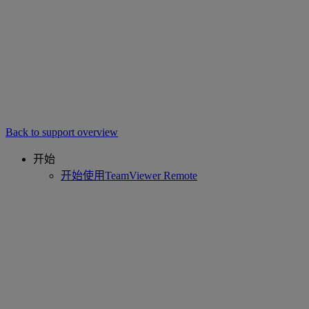
Back to support overview
开始
开始使用TeamViewer Remote