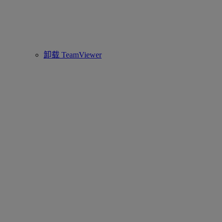
卸载 TeamViewer