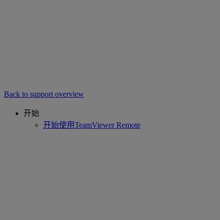
Back to support overview
开始
开始使用TeamViewer Remote