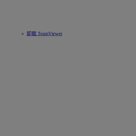
卸载 TeamViewer