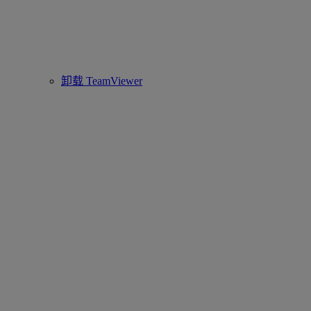
卸载 TeamViewer