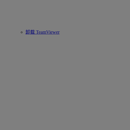
卸载 TeamViewer