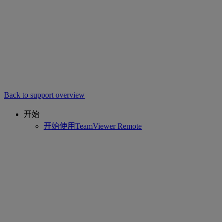
Back to support overview
开始
开始使用TeamViewer Remote