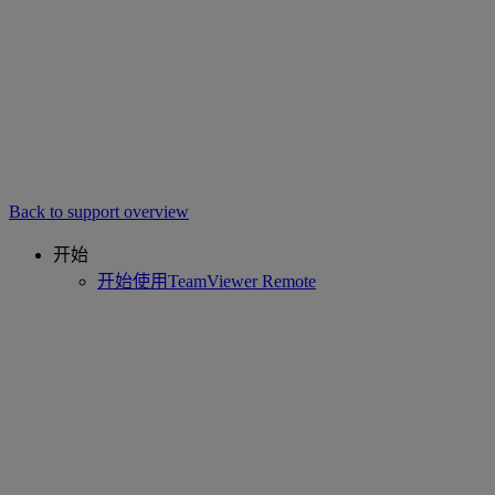
Back to support overview
开始
开始使用TeamViewer Remote