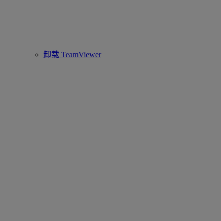
卸载 TeamViewer