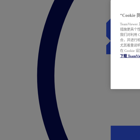
“Cooki
TeamVie
措施更具个
我们对利用 
合，并进行
尤其着重说明
在 Cookie
下载 TeamVi