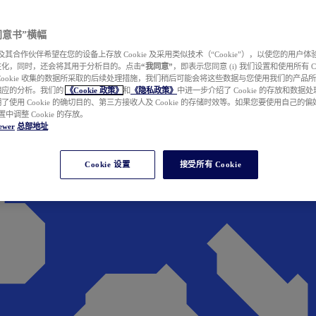
e 同意书”横幅
wer 及其合作伙伴希望在您的设备上存放 Cookie 及采用类似技术（“Cookie”），以使您的用
性化，同时，还会将其用于分析目的。点击
“我同意”
，即表示您同意 (i) 我们设置和使用所有 Cook
Cookie 收集的数据所采取的后续处理措施，我们稍后可能会将这些数据与您使用我们的产品
相应的分析。我们的
《Cookie 政策》
和
《隐私政策》
中进一步介绍了 Cookie 的存放和数据
了使用 Cookie 的确切目的、第三方接收人及 Cookie 的存储时效等。如果您要使用自己的
 设置中调整 Cookie 的存放。
ewer
总部地址
Cookie 设置
接受所有 Cookie