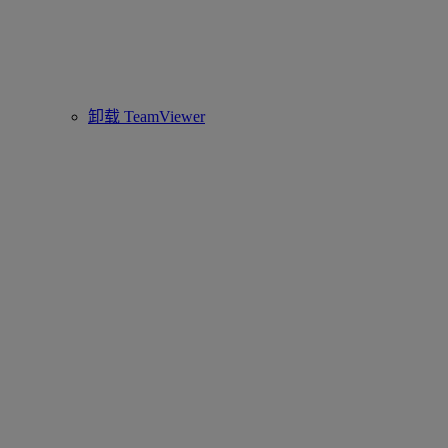
卸载 TeamViewer