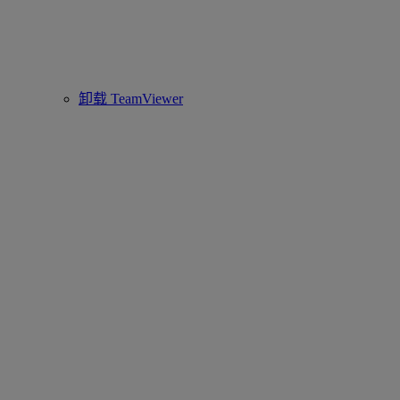
卸载 TeamViewer