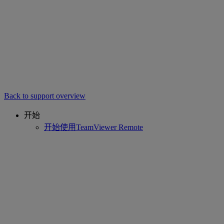
Back to support overview
开始
开始使用TeamViewer Remote