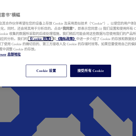
e 同意书”横幅
wer 及其合作伙伴希望在您的设备上存放 Cookie 及采用类似技术（“Cookie”），以使您的用
性化，同时，还会将其用于分析目的。点击
“我同意”
，即表示您同意 (i) 我们设置和使用所有 Cook
Cookie 收集的数据所采取的后续处理措施，我们稍后可能会将这些数据与您使用我们的产品
相应的分析。我们的
《Cookie 政策》
和
《隐私政策》
中进一步介绍了 Cookie 的存放和数据
了使用 Cookie 的确切目的、第三方接收人及 Cookie 的存储时效等。如果您要使用自己的
 设置中调整 Cookie 的存放。
ewer
总部地址
Cookie 设置
接受所有 Cookie