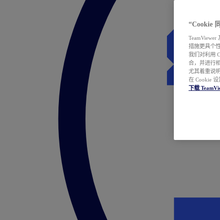
“Cooki
TeamVie
措施更具个
我们对利用 
合，并进行
尤其着重说明
在 Cookie
下载 TeamVi