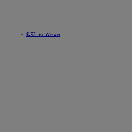
卸载 TeamViewer