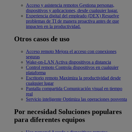
Acceso y asistencia remotos
Gestiona personas,
dispositivos y aplicaciones, desde cualquier lugar.
Experiencia digital del empleado (DEX)
Resuelve
problemas de TI de manera proactiva antes de que
impacten en la productividad.
Otros casos de uso
Acceso remoto
Mejora el acceso con conexiones
seguras
Wake-on-LAN
Activa dispositivos a distancia
Control remoto
Controla dispositivos en cualquier
plataforma
Escritorio remoto
Maximiza la productividad desde
cualquier lugar
Pantalla compartida
Comunicación visual en tiempo
real
Servicio inteligente
Optimiza las operaciones posventa
Por necesidad
Soluciones populares
para diferentes equipos