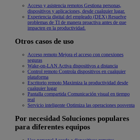
Acceso y asistencia remotos
Gestiona personas,
dispositivos y aplicaciones, desde cualquier lugar.
Experiencia digital del empleado (DEX)
Resuelve
problemas de TI de manera proactiva antes de que
impacten en la productividad.
Otros casos de uso
Acceso remoto
Mejora el acceso con conexiones
seguras
Wake-on-LAN
Activa dispositivos a distancia
Control remoto
Controla dispositivos en cualquier
plataforma
Escritorio remoto
Maximiza la productividad desde
cualquier lugar
Pantalla compartida
Comunicación visual en tiempo
real
Servicio inteligente
Optimiza las operaciones posventa
Por necesidad
Soluciones populares
para diferentes equipos