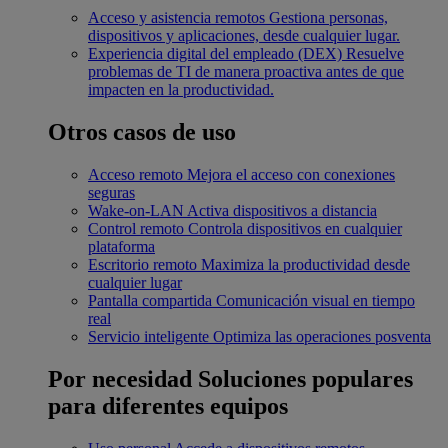
Acceso y asistencia remotos
Gestiona personas,
dispositivos y aplicaciones, desde cualquier lugar.
Experiencia digital del empleado (DEX)
Resuelve
problemas de TI de manera proactiva antes de que
impacten en la productividad.
Otros casos de uso
Acceso remoto
Mejora el acceso con conexiones
seguras
Wake-on-LAN
Activa dispositivos a distancia
Control remoto
Controla dispositivos en cualquier
plataforma
Escritorio remoto
Maximiza la productividad desde
cualquier lugar
Pantalla compartida
Comunicación visual en tiempo
real
Servicio inteligente
Optimiza las operaciones posventa
Por necesidad
Soluciones populares
para diferentes equipos