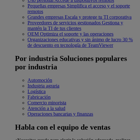
Uso personal
Accede a dispositivos remotos
Pequeñas empresas
Simplifica el acceso y el soporte
remotos
Grandes empresas
Escala y protege tu TI corporativa
Proveedores de servicios gestionados
Gestiona y
mantén la TI de tus clientes
OEM
Optimiza el soporte y las operaciones
Organizaciones educativas y sin ánimo de lucro
30 %
de descuento en tecnología de TeamViewer
Por industria
Soluciones populares
por industria
Automoción
Industria agraria
Logística
Fabricación
Comercio minorista
Atención a la salud
Operaciones bancarias y finanzas
Habla con el equipo de ventas