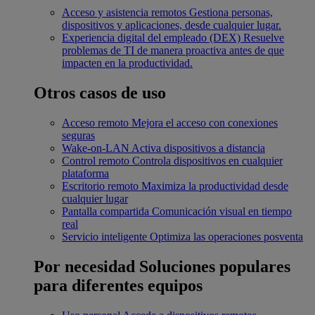
Acceso y asistencia remotos
Gestiona personas,
dispositivos y aplicaciones, desde cualquier lugar.
Experiencia digital del empleado (DEX)
Resuelve
problemas de TI de manera proactiva antes de que
impacten en la productividad.
Otros casos de uso
Acceso remoto
Mejora el acceso con conexiones
seguras
Wake-on-LAN
Activa dispositivos a distancia
Control remoto
Controla dispositivos en cualquier
plataforma
Escritorio remoto
Maximiza la productividad desde
cualquier lugar
Pantalla compartida
Comunicación visual en tiempo
real
Servicio inteligente
Optimiza las operaciones posventa
Por necesidad
Soluciones populares
para diferentes equipos