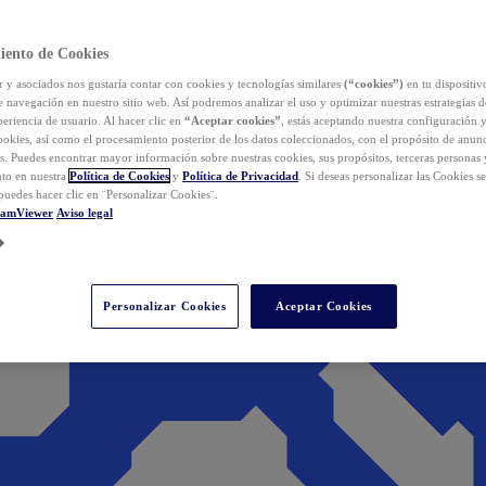
iento de Cookies
y asociados nos gustaría contar con cookies y tecnologías similares
(“cookies”)
en tu dispositiv
e navegación en nuestro sitio web. Así podremos analizar el uso y optimizar nuestras estrategias 
eriencia de usuario. Al hacer clic en
“Aceptar cookies”
, estás aceptando nuestra configuración 
cookies, así como el procesamiento posterior de los datos coleccionados, con el propósito de anun
s. Puedes encontrar mayor información sobre nuestras cookies, sus propósitos, terceras personas 
to en nuestra
Política de Cookies
y
Política de Privacidad
. Si deseas personalizar las Cookies s
puedes hacer clic en ¨Personalizar Cookies¨.
eamViewer
Aviso legal
Personalizar Cookies
Aceptar Cookies