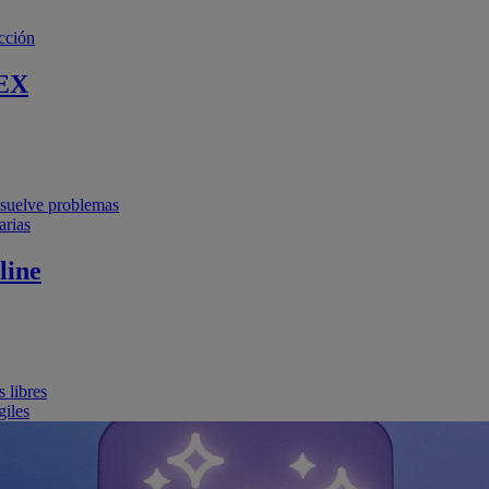
cción
EX
resuelve problemas
arias
line
 libres
giles