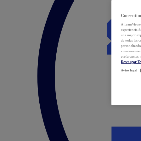
Consentim
A TeamViewer 
experiencia d
una mejor exp
de todas las 
personalizado
almacenamien
preferencias, 
Descargar T
Aviso legal