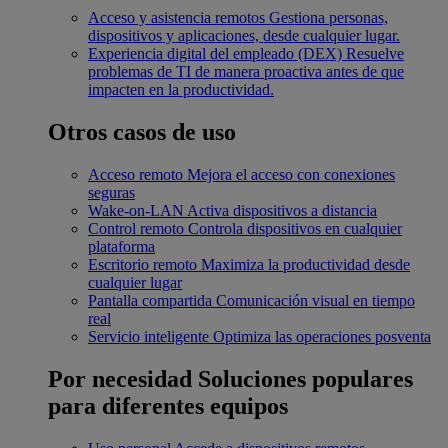
Acceso y asistencia remotos
Gestiona personas,
dispositivos y aplicaciones, desde cualquier lugar.
Experiencia digital del empleado (DEX)
Resuelve
problemas de TI de manera proactiva antes de que
impacten en la productividad.
Otros casos de uso
Acceso remoto
Mejora el acceso con conexiones
seguras
Wake-on-LAN
Activa dispositivos a distancia
Control remoto
Controla dispositivos en cualquier
plataforma
Escritorio remoto
Maximiza la productividad desde
cualquier lugar
Pantalla compartida
Comunicación visual en tiempo
real
Servicio inteligente
Optimiza las operaciones posventa
Por necesidad
Soluciones populares
para diferentes equipos