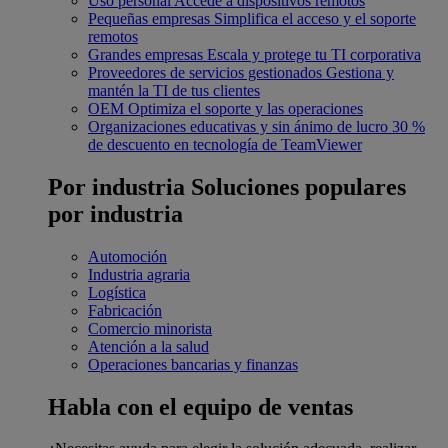
Uso personal
Accede a dispositivos remotos
Pequeñas empresas
Simplifica el acceso y el soporte
remotos
Grandes empresas
Escala y protege tu TI corporativa
Proveedores de servicios gestionados
Gestiona y
mantén la TI de tus clientes
OEM
Optimiza el soporte y las operaciones
Organizaciones educativas y sin ánimo de lucro
30 %
de descuento en tecnología de TeamViewer
Por industria
Soluciones populares
por industria
Automoción
Industria agraria
Logística
Fabricación
Comercio minorista
Atención a la salud
Operaciones bancarias y finanzas
Habla con el equipo de ventas