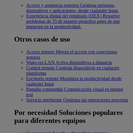
Acceso y asistencia remotos
Gestiona personas,
dispositivos y aplicaciones, desde cualquier lugar.
Experiencia digital del empleado (DEX)
Resuelve
problemas de TI de manera proactiva antes de que
impacten en la productividad.
Otros casos de uso
Acceso remoto
Mejora el acceso con conexiones
seguras
Wake-on-LAN
Activa dispositivos a distancia
Control remoto
Controla dispositivos en cualquier
plataforma
Escritorio remoto
Maximiza la productividad desde
cualquier lugar
Pantalla compartida
Comunicación visual en tiempo
real
Servicio inteligente
Optimiza las operaciones posventa
Por necesidad
Soluciones populares
para diferentes equipos