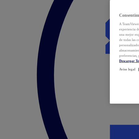
Consentim
A TeamViewer 
experiencia d
una mejor exp
de todas las 
personalizado
almacenamien
preferencias, 
Descargar T
Aviso legal