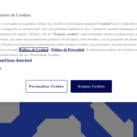
iento de Cookies
y asociados nos gustaría contar con cookies y tecnologías similares
(“cookies”)
en tu dispositiv
e navegación en nuestro sitio web. Así podremos analizar el uso y optimizar nuestras estrategias 
eriencia de usuario. Al hacer clic en
“Aceptar cookies”
, estás aceptando nuestra configuración 
cookies, así como el procesamiento posterior de los datos coleccionados, con el propósito de anun
s. Puedes encontrar mayor información sobre nuestras cookies, sus propósitos, terceras personas 
to en nuestra
Política de Cookies
y
Política de Privacidad
. Si deseas personalizar las Cookies s
puedes hacer clic en ¨Personalizar Cookies¨.
eamViewer
Aviso legal
Personalizar Cookies
Aceptar Cookies