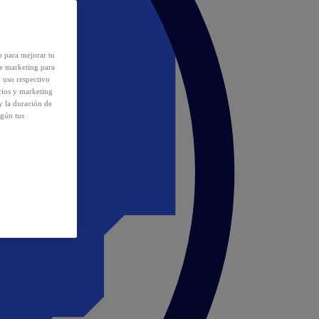
o para mejorar tu
de marketing para
y uso respectivo
cios y marketing
y la duración de
egún tus