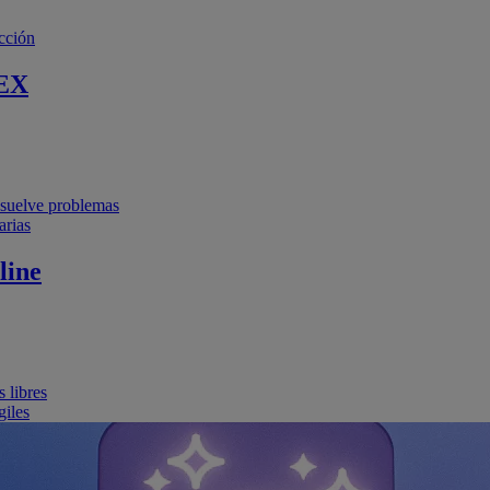
cción
EX
resuelve problemas
arias
line
 libres
giles