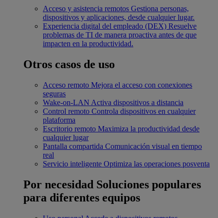
Acceso y asistencia remotos
Gestiona personas,
dispositivos y aplicaciones, desde cualquier lugar.
Experiencia digital del empleado (DEX)
Resuelve
problemas de TI de manera proactiva antes de que
impacten en la productividad.
Otros casos de uso
Acceso remoto
Mejora el acceso con conexiones
seguras
Wake-on-LAN
Activa dispositivos a distancia
Control remoto
Controla dispositivos en cualquier
plataforma
Escritorio remoto
Maximiza la productividad desde
cualquier lugar
Pantalla compartida
Comunicación visual en tiempo
real
Servicio inteligente
Optimiza las operaciones posventa
Por necesidad
Soluciones populares
para diferentes equipos