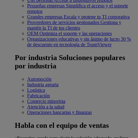
Uso personal
Accede a dispositivos remotos
Pequeñas empresas
Simplifica el acceso y el soporte
remotos
Grandes empresas
Escala y protege tu TI corporativa
Proveedores de servicios gestionados
Gestiona y
mantén la TI de tus clientes
OEM
Optimiza el soporte y las operaciones
Organizaciones educativas y sin ánimo de lucro
30 %
de descuento en tecnología de TeamViewer
Por industria
Soluciones populares
por industria
Automoción
Industria agraria
Logística
Fabricación
Comercio minorista
Atención a la salud
Operaciones bancarias y finanzas
Habla con el equipo de ventas