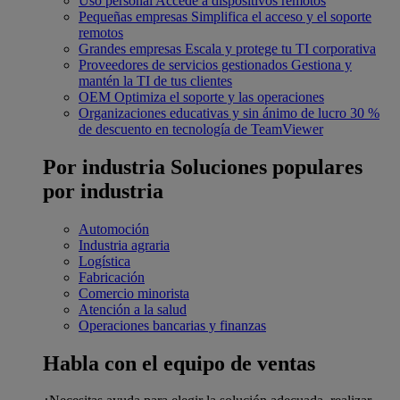
Uso personal
Accede a dispositivos remotos
Pequeñas empresas
Simplifica el acceso y el soporte
remotos
Grandes empresas
Escala y protege tu TI corporativa
Proveedores de servicios gestionados
Gestiona y
mantén la TI de tus clientes
OEM
Optimiza el soporte y las operaciones
Organizaciones educativas y sin ánimo de lucro
30 %
de descuento en tecnología de TeamViewer
Por industria
Soluciones populares
por industria
Automoción
Industria agraria
Logística
Fabricación
Comercio minorista
Atención a la salud
Operaciones bancarias y finanzas
Habla con el equipo de ventas