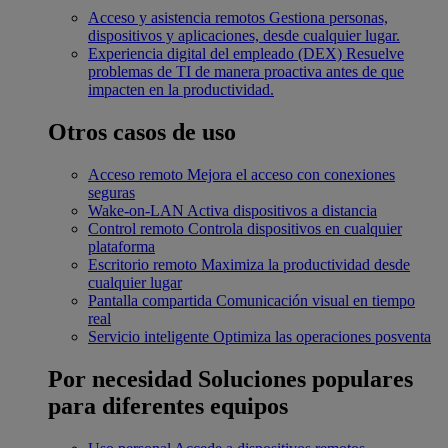
Acceso y asistencia remotos
Gestiona personas,
dispositivos y aplicaciones, desde cualquier lugar.
Experiencia digital del empleado (DEX)
Resuelve
problemas de TI de manera proactiva antes de que
impacten en la productividad.
Otros casos de uso
Acceso remoto
Mejora el acceso con conexiones
seguras
Wake-on-LAN
Activa dispositivos a distancia
Control remoto
Controla dispositivos en cualquier
plataforma
Escritorio remoto
Maximiza la productividad desde
cualquier lugar
Pantalla compartida
Comunicación visual en tiempo
real
Servicio inteligente
Optimiza las operaciones posventa
Por necesidad
Soluciones populares
para diferentes equipos