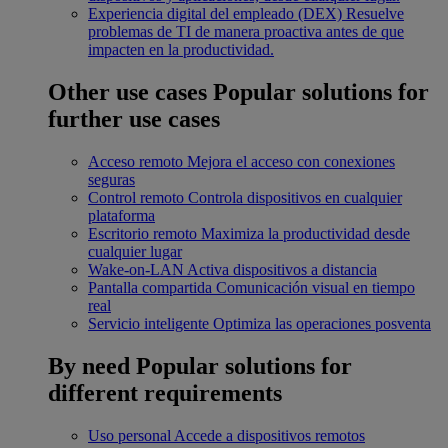
Experiencia digital del empleado (DEX)
Resuelve
problemas de TI de manera proactiva antes de que
impacten en la productividad.
Other use cases
Popular solutions for
further use cases
Acceso remoto
Mejora el acceso con conexiones
seguras
Control remoto
Controla dispositivos en cualquier
plataforma
Escritorio remoto
Maximiza la productividad desde
cualquier lugar
Wake-on-LAN
Activa dispositivos a distancia
Pantalla compartida
Comunicación visual en tiempo
real
Servicio inteligente
Optimiza las operaciones posventa
By need
Popular solutions for
different requirements
Uso personal
Accede a dispositivos remotos