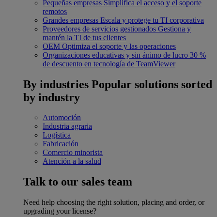
Pequeñas empresas
Simplifica el acceso y el soporte
remotos
Grandes empresas
Escala y protege tu TI corporativa
Proveedores de servicios gestionados
Gestiona y
mantén la TI de tus clientes
OEM
Optimiza el soporte y las operaciones
Organizaciones educativas y sin ánimo de lucro
30 %
de descuento en tecnología de TeamViewer
By industries
Popular solutions sorted
by industry
Automoción
Industria agraria
Logística
Fabricación
Comercio minorista
Atención a la salud
Talk to our sales team
Need help choosing the right solution, placing and order, or
upgrading your license?