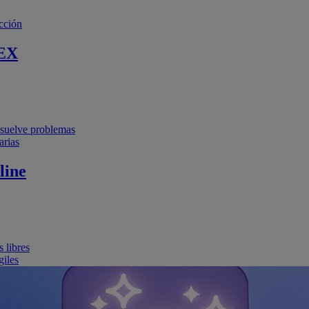
cción
EX
resuelve problemas
arias
line
 libres
giles