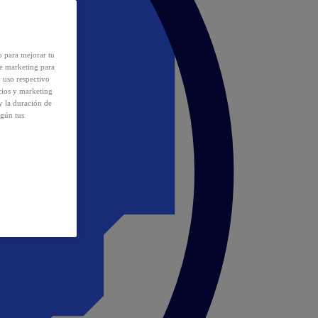
o para mejorar tu
de marketing para
y uso respectivo
cios y marketing
y la duración de
egún tus