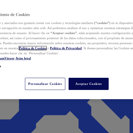
iento de Cookies
y asociados nos gustaría contar con cookies y tecnologías similares
(“cookies”)
en tu dispositiv
e navegación en nuestro sitio web. Así podremos analizar el uso y optimizar nuestras estrategias 
eriencia de usuario. Al hacer clic en
“Aceptar cookies”
, estás aceptando nuestra configuración 
cookies, así como el procesamiento posterior de los datos coleccionados, con el propósito de anun
s. Puedes encontrar mayor información sobre nuestras cookies, sus propósitos, terceras personas 
to en nuestra
Política de Cookies
y
Política de Privacidad
. Si deseas personalizar las Cookies s
puedes hacer clic en ¨Personalizar Cookies¨.
eamViewer
Aviso legal
Personalizar Cookies
Aceptar Cookies