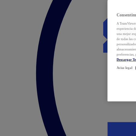
Consentim
A TeamViewer 
experiencia d
una mejor exp
de todas las 
personalizado
almacenamien
preferencias, 
Descargar T
Aviso legal