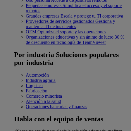
Uso personal
Accede a dispositivos remotos
Pequeñas empresas
Simplifica el acceso y el soporte
remotos
Grandes empresas
Escala y protege tu TI corporativa
Proveedores de servicios gestionados
Gestiona y
mantén la TI de tus clientes
OEM
Optimiza el soporte y las operaciones
Organizaciones educativas y sin ánimo de lucro
30 %
de descuento en tecnología de TeamViewer
Por industria
Soluciones populares
por industria
Automoción
Industria agraria
Logística
Fabricación
Comercio minorista
Atención a la salud
Operaciones bancarias y finanzas
Habla con el equipo de ventas