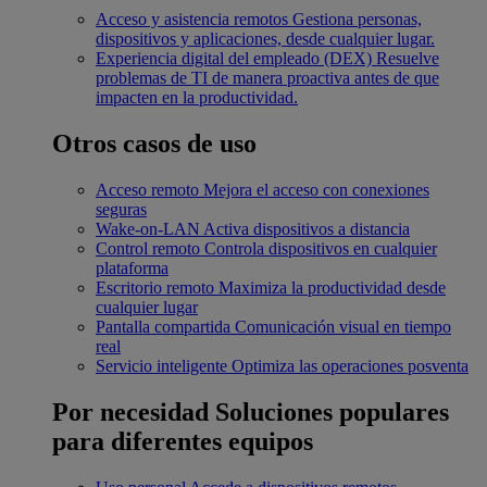
Acceso y asistencia remotos
Gestiona personas,
dispositivos y aplicaciones, desde cualquier lugar.
Experiencia digital del empleado (DEX)
Resuelve
problemas de TI de manera proactiva antes de que
impacten en la productividad.
Otros casos de uso
Acceso remoto
Mejora el acceso con conexiones
seguras
Wake-on-LAN
Activa dispositivos a distancia
Control remoto
Controla dispositivos en cualquier
plataforma
Escritorio remoto
Maximiza la productividad desde
cualquier lugar
Pantalla compartida
Comunicación visual en tiempo
real
Servicio inteligente
Optimiza las operaciones posventa
Por necesidad
Soluciones populares
para diferentes equipos