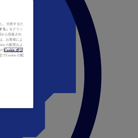
ズし、分析するた
する」
をクリッ
の使用から収集され
タは、お客様によ
ie の配置およ
社の
Cookie ポリ
Cookie の配