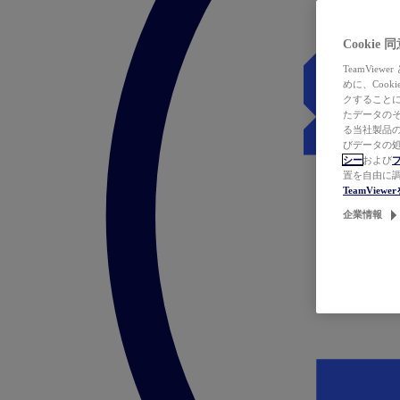
Cookie
TeamVi
めに、Coo
クすることによ
たデータのそ
る当社製品の
びデータの処
シー
および
置を自由に
TeamVie
企業情報