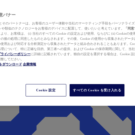
 同意バナー
ewer とそのパートナーは、お客様のユーザー体験や当社のマーケティング手段をパーソナライ
kie や類似のテクノロジーをお客様のデバイスに配置して、使いたいと考えています。
「同意
り、お客様は、 (i) 当社のすべての Cookie の設定および使用、ならびに (ii) Cookie
の後の処理に同意したものとみなされます。その後、Cookie の使用から収集されたデー
使用および対応する分析測定から収集されたデータと組み合わされることもあります。Cook
理について、特に正確な目的、第三者への提供、および Cookie の保存期間に関して、当
プライバシーポリシー
に詳細に記載されています。独自の設定を選択する場合は、Cookie 設定で
調整してださい。
werをダウンロード
企業情報
Cookie 設定
すべての Cookie を受け入れる