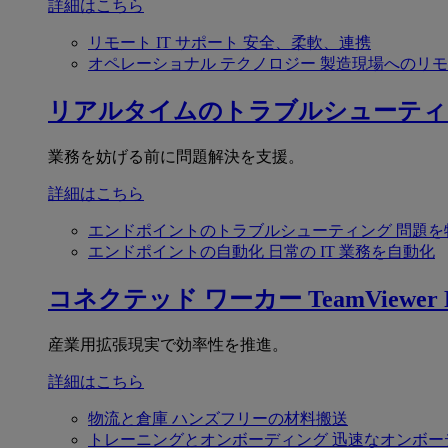
詳細はこちら
リモート IT サポート
安全、柔軟、連携
オペレーショナル テクノロジー
製造現場へのリモ
リアルタイムのトラブルシューティ
業務を妨げる前に問題解決を支援。
詳細はこちら
エンドポイントのトラブルシューティング
問題を
エンドポイントの自動化
日常の IT 業務を自動化
コネクテッド ワーカー
TeamViewer F
産業用拡張現実で効率性を推進。
詳細はこちら
物流と倉庫
ハンズフリーの材料搬送
トレーニングとオンボーディング
迅速なオンボー