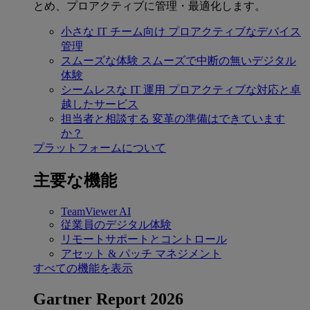
とめ、プロアクティブに管理・最適化します。
小さな IT チーム向け
プロアクティブなデバイス
管理
スムーズな体験
スムーズで中断の無いデジタル
体験
シームレスな IT 運用
プロアクティブな対応と卓
越したサービス
担当者と相談する
変革の準備はできています
か？
プラットフォームについて
主要な機能
TeamViewer AI
従業員のデジタル体験
リモートサポートとコントロール
アセット & パッチ マネジメント
すべての機能を表示
Gartner Report 2026