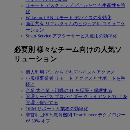
リモート デスクトップ
どこからでも生産性を強
化
Wake-on-LAN
リモート デバイスの有効化
画面共有
リアルタイムのビジュアル コミュニケ
ーション
Smart Service
アフターサービス運用の効率化
必要別
様々なチーム向けの人気ソ
リューション
個人利用
どこからでもデバイスへアクセス
小規模事業者
リモート アクセスとサポートを手
軽に
企業
大企業・組織の IT を拡張・保護する
管理サービス プロバイダー
クライアントの IT を
管理・保守する
OEM
サポートと業務の効率化
非営利団体と教育機関
TeamViewer テクノロジー
が 30% オフ