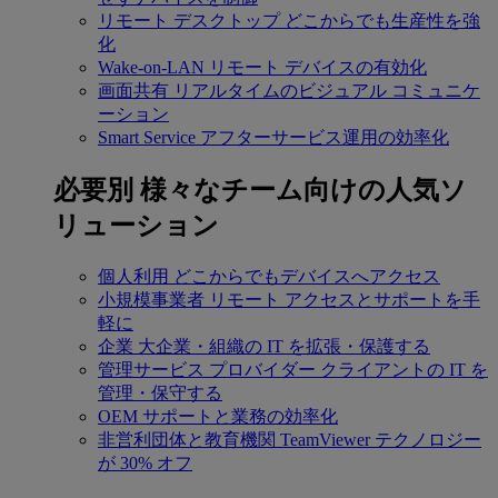
リモート デスクトップ
どこからでも生産性を強
化
Wake-on-LAN
リモート デバイスの有効化
画面共有
リアルタイムのビジュアル コミュニケ
ーション
Smart Service
アフターサービス運用の効率化
必要別
様々なチーム向けの人気ソ
リューション
個人利用
どこからでもデバイスへアクセス
小規模事業者
リモート アクセスとサポートを手
軽に
企業
大企業・組織の IT を拡張・保護する
管理サービス プロバイダー
クライアントの IT を
管理・保守する
OEM
サポートと業務の効率化
非営利団体と教育機関
TeamViewer テクノロジー
が 30% オフ