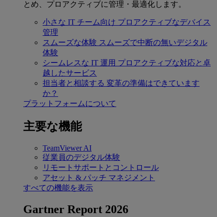
とめ、プロアクティブに管理・最適化します。
小さな IT チーム向け
プロアクティブなデバイス
管理
スムーズな体験
スムーズで中断の無いデジタル
体験
シームレスな IT 運用
プロアクティブな対応と卓
越したサービス
担当者と相談する
変革の準備はできています
か？
プラットフォームについて
主要な機能
TeamViewer AI
従業員のデジタル体験
リモートサポートとコントロール
アセット & パッチ マネジメント
すべての機能を表示
Gartner Report 2026