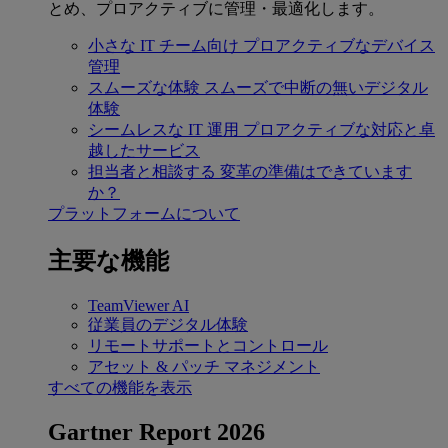
とめ、プロアクティブに管理・最適化します。
小さな IT チーム向け
プロアクティブなデバイス
管理
スムーズな体験
スムーズで中断の無いデジタル
体験
シームレスな IT 運用
プロアクティブな対応と卓
越したサービス
担当者と相談する
変革の準備はできています
か？
プラットフォームについて
主要な機能
TeamViewer AI
従業員のデジタル体験
リモートサポートとコントロール
アセット & パッチ マネジメント
すべての機能を表示
Gartner Report 2026