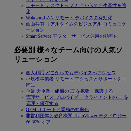
リモート デスクトップ
どこからでも生産性を強
化
Wake-on-LAN
リモート デバイスの有効化
画面共有
リアルタイムのビジュアル コミュニケ
ーション
Smart Service
アフターサービス運用の効率化
必要別
様々なチーム向けの人気ソ
リューション
個人利用
どこからでもデバイスへアクセス
小規模事業者
リモート アクセスとサポートを手
軽に
企業
大企業・組織の IT を拡張・保護する
管理サービス プロバイダー
クライアントの IT を
管理・保守する
OEM
サポートと業務の効率化
非営利団体と教育機関
TeamViewer テクノロジー
が 30% オフ