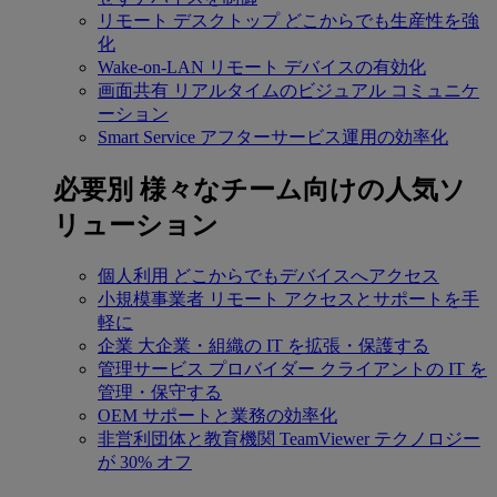
リモート デスクトップ
どこからでも生産性を強
化
Wake-on-LAN
リモート デバイスの有効化
画面共有
リアルタイムのビジュアル コミュニケ
ーション
Smart Service
アフターサービス運用の効率化
必要別
様々なチーム向けの人気ソ
リューション
個人利用
どこからでもデバイスへアクセス
小規模事業者
リモート アクセスとサポートを手
軽に
企業
大企業・組織の IT を拡張・保護する
管理サービス プロバイダー
クライアントの IT を
管理・保守する
OEM
サポートと業務の効率化
非営利団体と教育機関
TeamViewer テクノロジー
が 30% オフ