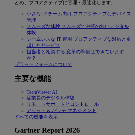
とめ、プロアクティブに管理・最適化します。
小さな IT チーム向け
プロアクティブなデバイス
管理
スムーズな体験
スムーズで中断の無いデジタル
体験
シームレスな IT 運用
プロアクティブな対応と卓
越したサービス
担当者と相談する
変革の準備はできています
か？
プラットフォームについて
主要な機能
TeamViewer AI
従業員のデジタル体験
リモートサポートとコントロール
アセット & パッチ マネジメント
すべての機能を表示
Gartner Report 2026