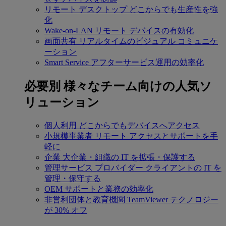
リモート デスクトップ
どこからでも生産性を強
化
Wake-on-LAN
リモート デバイスの有効化
画面共有
リアルタイムのビジュアル コミュニケ
ーション
Smart Service
アフターサービス運用の効率化
必要別
様々なチーム向けの人気ソ
リューション
個人利用
どこからでもデバイスへアクセス
小規模事業者
リモート アクセスとサポートを手
軽に
企業
大企業・組織の IT を拡張・保護する
管理サービス プロバイダー
クライアントの IT を
管理・保守する
OEM
サポートと業務の効率化
非営利団体と教育機関
TeamViewer テクノロジー
が 30% オフ