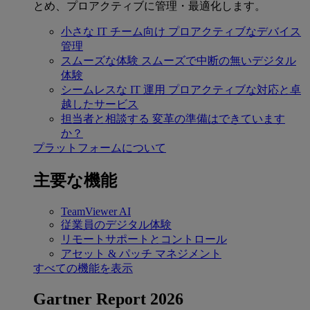
とめ、プロアクティブに管理・最適化します。
小さな IT チーム向け
プロアクティブなデバイス
管理
スムーズな体験
スムーズで中断の無いデジタル
体験
シームレスな IT 運用
プロアクティブな対応と卓
越したサービス
担当者と相談する
変革の準備はできています
か？
プラットフォームについて
主要な機能
TeamViewer AI
従業員のデジタル体験
リモートサポートとコントロール
アセット & パッチ マネジメント
すべての機能を表示
Gartner Report 2026