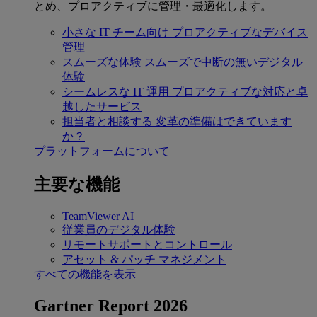
とめ、プロアクティブに管理・最適化します。
小さな IT チーム向け
プロアクティブなデバイス
管理
スムーズな体験
スムーズで中断の無いデジタル
体験
シームレスな IT 運用
プロアクティブな対応と卓
越したサービス
担当者と相談する
変革の準備はできています
か？
プラットフォームについて
主要な機能
TeamViewer AI
従業員のデジタル体験
リモートサポートとコントロール
アセット & パッチ マネジメント
すべての機能を表示
Gartner Report 2026