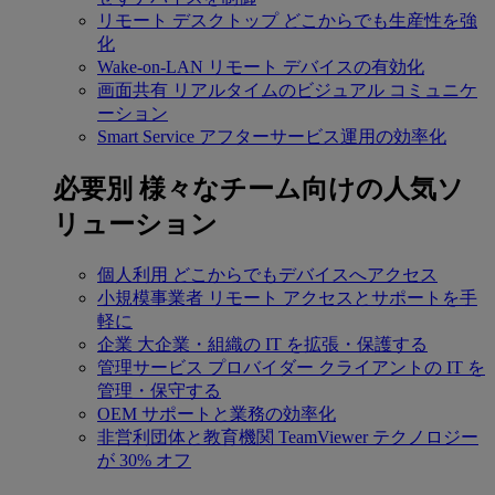
リモート デスクトップ
どこからでも生産性を強
化
Wake-on-LAN
リモート デバイスの有効化
画面共有
リアルタイムのビジュアル コミュニケ
ーション
Smart Service
アフターサービス運用の効率化
必要別
様々なチーム向けの人気ソ
リューション
個人利用
どこからでもデバイスへアクセス
小規模事業者
リモート アクセスとサポートを手
軽に
企業
大企業・組織の IT を拡張・保護する
管理サービス プロバイダー
クライアントの IT を
管理・保守する
OEM
サポートと業務の効率化
非営利団体と教育機関
TeamViewer テクノロジー
が 30% オフ