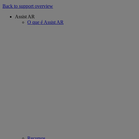
Back to support overview
Assist AR
O que é Assist AR
Recursos