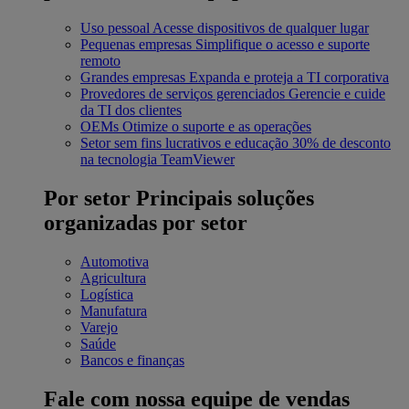
Uso pessoal
Acesse dispositivos de qualquer lugar
Pequenas empresas
Simplifique o acesso e suporte
remoto
Grandes empresas
Expanda e proteja a TI corporativa
Provedores de serviços gerenciados
Gerencie e cuide
da TI dos clientes
OEMs
Otimize o suporte e as operações
Setor sem fins lucrativos e educação
30% de desconto
na tecnologia TeamViewer
Por setor
Principais soluções
organizadas por setor
Automotiva
Agricultura
Logística
Manufatura
Varejo
Saúde
Bancos e finanças
Fale com nossa equipe de vendas