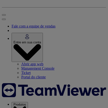
Fale com a equipe de vendas
Entre em sua conta
Abrir app web
Management Console
Ticket
Portal do cliente
Produtos