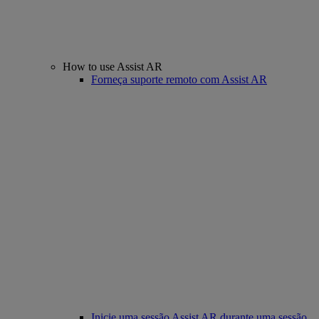
How to use Assist AR
Forneça suporte remoto com Assist AR
Inicie uma sessão Assist AR durante uma sessão