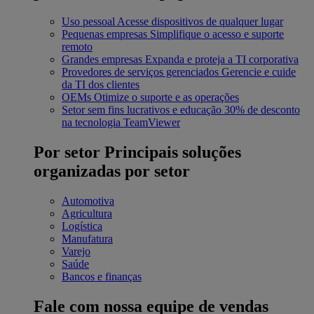
Uso pessoal
Acesse dispositivos de qualquer lugar
Pequenas empresas
Simplifique o acesso e suporte
remoto
Grandes empresas
Expanda e proteja a TI corporativa
Provedores de serviços gerenciados
Gerencie e cuide
da TI dos clientes
OEMs
Otimize o suporte e as operações
Setor sem fins lucrativos e educação
30% de desconto
na tecnologia TeamViewer
Por setor
Principais soluções
organizadas por setor
Automotiva
Agricultura
Logística
Manufatura
Varejo
Saúde
Bancos e finanças
Fale com nossa equipe de vendas