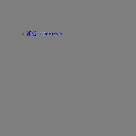
卸载 TeamViewer