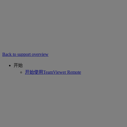
Back to support overview
开始
开始使用TeamViewer Remote