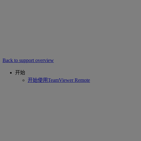
Back to support overview
开始
开始使用TeamViewer Remote