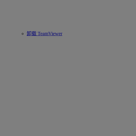
卸载 TeamViewer