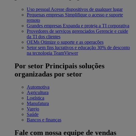
Uso pessoal
Acesse dispositivos de qualquer lugar
Pequenas empresas
Simplifique o acesso e suporte
remoto
Grandes empresas
Expanda e proteja a TI corporativa
Provedores de serviços gerenciados
Gerencie e cuide
da TI dos clientes
OEMs
Otimize o suporte e as operações
Setor sem fins lucrativos e educação
30% de desconto
na tecnologia TeamViewer
Por setor
Principais soluções
organizadas por setor
Automotiva
Agricultura
Logística
Manufatura
Varejo
Saúde
Bancos e finanças
Fale com nossa equipe de vendas