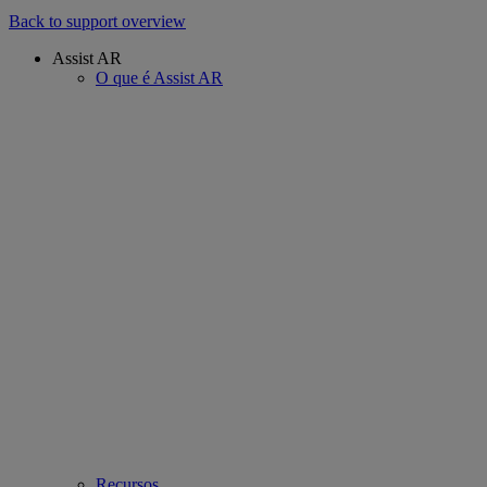
Back to support overview
Assist AR
O que é Assist AR
Recursos