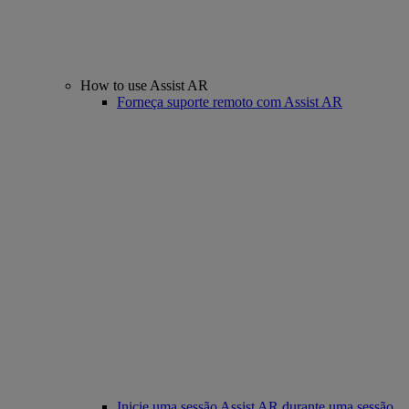
How to use Assist AR
Forneça suporte remoto com Assist AR
Inicie uma sessão Assist AR durante uma sessão