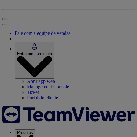
Fale com a equipe de vendas
Entre em sua conta
Abrir app web
Management Console
Ticket
Portal do cliente
Produtos