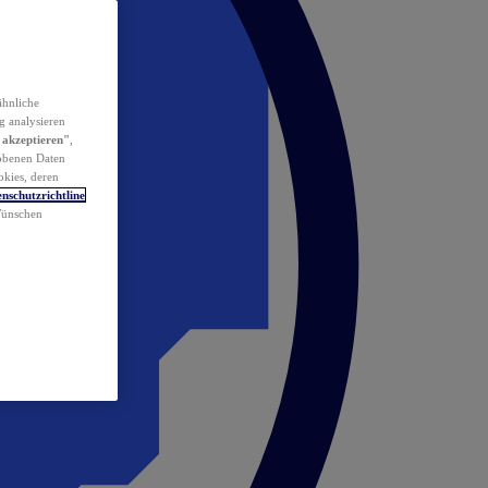
ähnliche
g analysieren
 akzeptieren"
,
obenen Daten
okies, deren
nschutzrichtline
 Wünschen