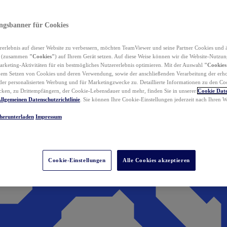
ungsbanner für Cookies
erlebnis auf dieser Website zu verbessern, möchten TeamViewer und seine Partner Cookies und 
n (zusammen
"Cookies"
) auf Ihrem Gerät setzen. Auf diese Weise können wir die Website-Nutzun
rketing-Aktivitäten für ein bestmögliches Nutzererlebnis optimieren. Mit der Auswahl
"Cookies
dem Setzen von Cookies und deren Verwendung, sowie der anschließenden Verarbeitung der erh
r personalisierten Werbung und für Marketingzwecke zu. Detaillierte Informationen zu den Co
ken, zu Drittempfängern, der Cookie-Lebensdauer und mehr, finden Sie in unserer
Cookie Date
llgemeinen Datenschutzrichtlinie
. Sie können Ihre Cookie-Einstellungen jederzeit nach Ihren
herunterladen
Impressum
Cookie-Einstellungen
Alle Cookies akzeptieren