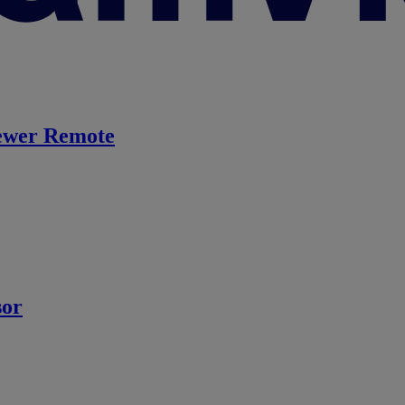
ewer Remote
sor