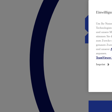
Einwillig
Um Ihr Nutzer
Technologie
und unsere Ma
stimmen Sie 
zum Zwecke de
genauen Zwec
und unserer
A
anpassen.
TeamViewer 
Imprint