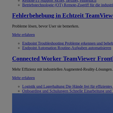
Remote-IT-Support
Sicher, flexibel, einheitlich
Betriebstechnologie (OT)
Remote-Zugriff für die industri
Fehlerbehebung in Echtzeit
TeamView
Probleme lösen, bevor User sie bemerken.
Mehr erfahren
Endpoint Troubleshooting
Probleme erkennen und behe
Endpoint Automation
Routine-Aufgaben automatisieren
Connected Worker
TeamViewer Front
Mehr Effizienz mit industriellen Augmented-Reality-Lösungen.
Mehr erfahren
Logistik und Lagerhaltung
Die Hände frei für effizientes
Onboarding und Schulungen
Schnelle Einarbeitung und