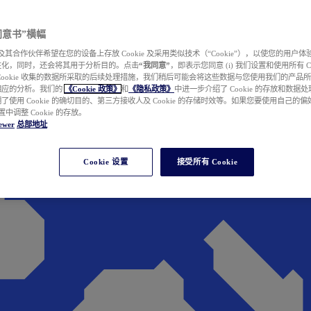
e 同意书”横幅
wer 及其合作伙伴希望在您的设备上存放 Cookie 及采用类似技术（“Cookie”），以使您的用
性化，同时，还会将其用于分析目的。点击
“我同意”
，即表示您同意 (i) 我们设置和使用所有 Cook
Cookie 收集的数据所采取的后续处理措施，我们稍后可能会将这些数据与您使用我们的产品
相应的分析。我们的
《Cookie 政策》
和
《隐私政策》
中进一步介绍了 Cookie 的存放和数据
了使用 Cookie 的确切目的、第三方接收人及 Cookie 的存储时效等。如果您要使用自己的
 设置中调整 Cookie 的存放。
ewer
总部地址
Cookie 设置
接受所有 Cookie