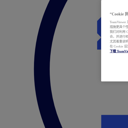
“Cooki
TeamVie
措施更具个
我们对利用 
合，并进行
尤其着重说明
在 Cookie
下载 TeamVi