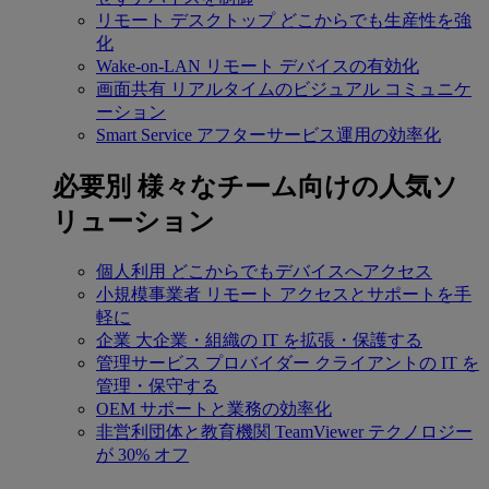
リモート デスクトップ
どこからでも生産性を強
化
Wake-on-LAN
リモート デバイスの有効化
画面共有
リアルタイムのビジュアル コミュニケ
ーション
Smart Service
アフターサービス運用の効率化
必要別
様々なチーム向けの人気ソ
リューション
個人利用
どこからでもデバイスへアクセス
小規模事業者
リモート アクセスとサポートを手
軽に
企業
大企業・組織の IT を拡張・保護する
管理サービス プロバイダー
クライアントの IT を
管理・保守する
OEM
サポートと業務の効率化
非営利団体と教育機関
TeamViewer テクノロジー
が 30% オフ