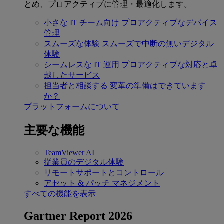
とめ、プロアクティブに管理・最適化します。
小さな IT チーム向け
プロアクティブなデバイス
管理
スムーズな体験
スムーズで中断の無いデジタル
体験
シームレスな IT 運用
プロアクティブな対応と卓
越したサービス
担当者と相談する
変革の準備はできています
か？
プラットフォームについて
主要な機能
TeamViewer AI
従業員のデジタル体験
リモートサポートとコントロール
アセット & パッチ マネジメント
すべての機能を表示
Gartner Report 2026