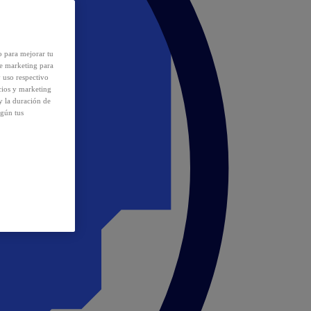
o para mejorar tu
de marketing para
y uso respectivo
cios y marketing
y la duración de
egún tus