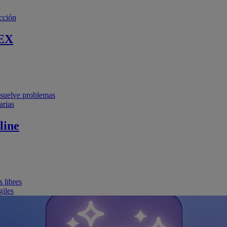
cción
EX
resuelve problemas
arias
line
 libres
giles