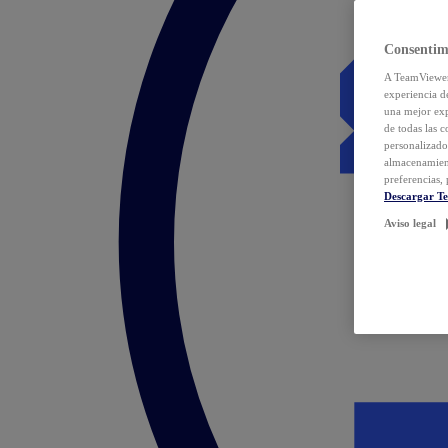
Consentim
A TeamViewer 
experiencia d
una mejor exp
de todas las 
personalizado
almacenamien
preferencias, 
Descargar T
Aviso legal