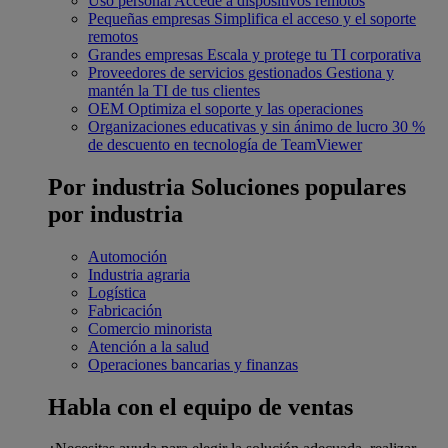
Uso personal
Accede a dispositivos remotos
Pequeñas empresas
Simplifica el acceso y el soporte
remotos
Grandes empresas
Escala y protege tu TI corporativa
Proveedores de servicios gestionados
Gestiona y
mantén la TI de tus clientes
OEM
Optimiza el soporte y las operaciones
Organizaciones educativas y sin ánimo de lucro
30 %
de descuento en tecnología de TeamViewer
Por industria
Soluciones populares
por industria
Automoción
Industria agraria
Logística
Fabricación
Comercio minorista
Atención a la salud
Operaciones bancarias y finanzas
Habla con el equipo de ventas