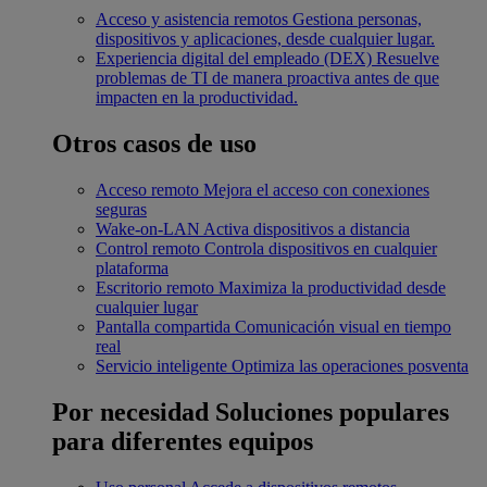
Acceso y asistencia remotos
Gestiona personas,
dispositivos y aplicaciones, desde cualquier lugar.
Experiencia digital del empleado (DEX)
Resuelve
problemas de TI de manera proactiva antes de que
impacten en la productividad.
Otros casos de uso
Acceso remoto
Mejora el acceso con conexiones
seguras
Wake-on-LAN
Activa dispositivos a distancia
Control remoto
Controla dispositivos en cualquier
plataforma
Escritorio remoto
Maximiza la productividad desde
cualquier lugar
Pantalla compartida
Comunicación visual en tiempo
real
Servicio inteligente
Optimiza las operaciones posventa
Por necesidad
Soluciones populares
para diferentes equipos