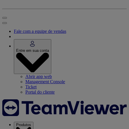
Fale com a equipe de vendas
Entre em sua conta
Abrir app web
Management Console
Ticket
Portal do cliente
Produtos