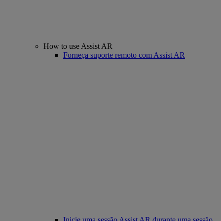
How to use Assist AR
Forneça suporte remoto com Assist AR
Inicie uma sessão Assist AR durante uma sessão