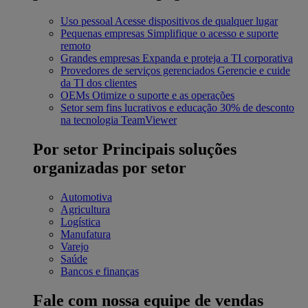
Uso pessoal
Acesse dispositivos de qualquer lugar
Pequenas empresas
Simplifique o acesso e suporte
remoto
Grandes empresas
Expanda e proteja a TI corporativa
Provedores de serviços gerenciados
Gerencie e cuide
da TI dos clientes
OEMs
Otimize o suporte e as operações
Setor sem fins lucrativos e educação
30% de desconto
na tecnologia TeamViewer
Por setor
Principais soluções
organizadas por setor
Automotiva
Agricultura
Logística
Manufatura
Varejo
Saúde
Bancos e finanças
Fale com nossa equipe de vendas