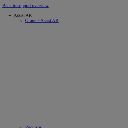
Back to support overview
Assist AR
O que é Assist AR
Recursos