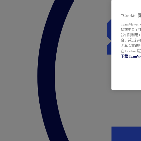
“Cooki
TeamVie
措施更具个
我们对利用 
合，并进行
尤其着重说明
在 Cookie
下载 TeamVi