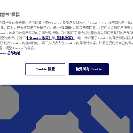
e 同意书”横幅
wer 及其合作伙伴希望在您的设备上存放 Cookie 及采用类似技术（“Cookie”），以使您的用
性化，同时，还会将其用于分析目的。点击
“我同意”
，即表示您同意 (i) 我们设置和使用所有 Cook
Cookie 收集的数据所采取的后续处理措施，我们稍后可能会将这些数据与您使用我们的产品
相应的分析。我们的
《Cookie 政策》
和
《隐私政策》
中进一步介绍了 Cookie 的存放和数据
了使用 Cookie 的确切目的、第三方接收人及 Cookie 的存储时效等。如果您要使用自己的
 设置中调整 Cookie 的存放。
ewer
总部地址
Cookie 设置
接受所有 Cookie