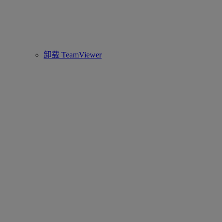
卸载 TeamViewer