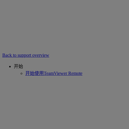
Back to support overview
开始
开始使用TeamViewer Remote