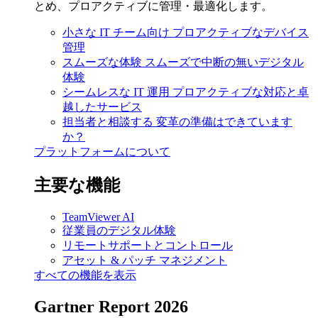
とめ、プロアクティブに管理・最適化します。
小さな IT チーム向け
プロアクティブなデバイス
管理
スムーズな体験
スムーズで中断の無いデジタル
体験
シームレスな IT 運用
プロアクティブな対応と卓
越したサービス
担当者と相談する
変革の準備はできています
か？
プラットフォームについて
主要な機能
TeamViewer AI
従業員のデジタル体験
リモートサポートとコントロール
アセット & パッチ マネジメント
すべての機能を表示
Gartner Report 2026