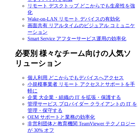
リモート デスクトップ
どこからでも生産性を強
化
Wake-on-LAN
リモート デバイスの有効化
画面共有
リアルタイムのビジュアル コミュニケ
ーション
Smart Service
アフターサービス運用の効率化
必要別
様々なチーム向けの人気ソ
リューション
個人利用
どこからでもデバイスへアクセス
小規模事業者
リモート アクセスとサポートを手
軽に
企業
大企業・組織の IT を拡張・保護する
管理サービス プロバイダー
クライアントの IT を
管理・保守する
OEM
サポートと業務の効率化
非営利団体と教育機関
TeamViewer テクノロジー
が 30% オフ